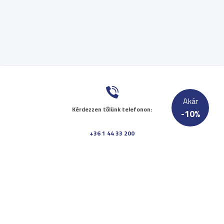
Akár
Kérdezzen tőlünk telefonon:
-
10
%
+36 1 44 33 200
Küldjön nekünk üzenetet:
ugyfelszolgalat@doktor24.hu