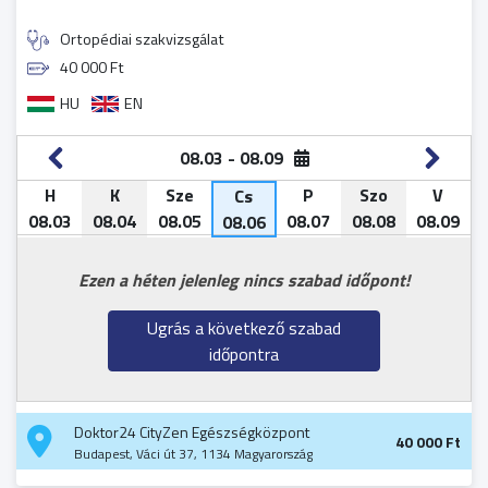
Ortopédiai szakvizsgálat
40 000 Ft
HU
EN
08.03 - 08.09
H
H
H
H
H
H
H
H
H
H
H
H
H
H
H
H
H
H
H
H
H
H
H
H
H
H
H
H
H
H
H
H
H
H
H
H
H
H
K
K
K
K
K
K
K
K
K
K
K
K
K
K
K
K
K
K
K
K
K
K
K
K
K
K
K
K
K
K
K
K
K
K
K
K
K
K
Sze
Sze
Sze
Sze
Sze
Sze
Sze
Sze
Sze
Sze
Sze
Sze
Sze
Sze
Sze
Sze
Sze
Sze
Sze
Sze
Sze
Sze
Sze
Sze
Sze
Sze
Sze
Sze
Sze
Sze
Sze
Sze
Sze
Sze
Sze
Sze
Sze
Sze
Cs
Cs
Cs
Cs
Cs
Cs
Cs
Cs
Cs
Cs
Cs
Cs
Cs
Cs
Cs
Cs
Cs
Cs
Cs
Cs
Cs
Cs
Cs
Cs
Cs
Cs
Cs
Cs
Cs
Cs
Cs
Cs
Cs
Cs
Cs
Cs
Cs
P
P
P
P
P
P
P
P
P
P
P
P
P
P
P
P
P
P
P
P
P
P
P
P
P
P
P
P
P
P
P
P
P
P
P
P
P
P
Szo
Szo
Szo
Szo
Szo
Szo
Szo
Szo
Szo
Szo
Szo
Szo
Szo
Szo
Szo
Szo
Szo
Szo
Szo
Szo
Szo
Szo
Szo
Szo
Szo
Szo
Szo
Szo
Szo
Szo
Szo
Szo
Szo
Szo
Szo
Szo
Szo
Szo
V
V
V
V
V
V
V
V
V
V
V
V
V
V
V
V
V
V
V
V
V
V
V
V
V
V
V
V
V
V
V
V
V
V
V
V
V
V
Cs
9
08.03
08.17
08.24
08.31
09.07
09.14
09.21
09.28
10.05
10.12
10.19
10.26
11.02
11.09
11.16
11.23
11.30
12.07
12.14
12.21
12.28
01.04
01.11
01.18
01.25
02.01
02.08
02.15
02.22
03.01
03.08
03.15
03.22
03.29
04.05
04.12
04.19
04.26
08.04
08.18
08.25
09.01
09.08
09.15
09.22
09.29
10.06
10.13
10.20
10.27
11.03
11.10
11.17
11.24
12.01
12.08
12.15
12.22
12.29
01.05
01.12
01.19
01.26
02.02
02.09
02.16
02.23
03.02
03.09
03.16
03.23
03.30
04.06
04.13
04.20
04.27
08.05
08.19
08.26
09.02
09.09
09.16
09.23
09.30
10.07
10.14
10.21
10.28
11.04
11.11
11.18
11.25
12.02
12.09
12.16
12.23
12.30
01.06
01.13
01.20
01.27
02.03
02.10
02.17
02.24
03.03
03.10
03.17
03.24
03.31
04.07
04.14
04.21
04.28
08.20
08.27
09.03
09.10
09.17
09.24
10.01
10.08
10.15
10.22
10.29
11.05
11.12
11.19
11.26
12.03
12.10
12.17
12.24
12.31
01.07
01.14
01.21
01.28
02.04
02.11
02.18
02.25
03.04
03.11
03.18
03.25
04.01
04.08
04.15
04.22
04.29
08.07
08.21
08.28
09.04
09.11
09.18
09.25
10.02
10.09
10.16
10.23
10.30
11.06
11.13
11.20
11.27
12.04
12.11
12.18
12.25
01.01
01.08
01.15
01.22
01.29
02.05
02.12
02.19
02.26
03.05
03.12
03.19
03.26
04.02
04.09
04.16
04.23
04.30
08.08
08.22
08.29
09.05
09.12
09.19
09.26
10.03
10.10
10.17
10.24
10.31
11.07
11.14
11.21
11.28
12.05
12.12
12.19
12.26
01.02
01.09
01.16
01.23
01.30
02.06
02.13
02.20
02.27
03.06
03.13
03.20
03.27
04.03
04.10
04.17
04.24
05.01
08.09
08.23
08.30
09.06
09.13
09.20
09.27
10.04
10.11
10.18
10.25
11.01
11.08
11.15
11.22
11.29
12.06
12.13
12.20
12.27
01.03
01.10
01.17
01.24
01.31
02.07
02.14
02.21
02.28
03.07
03.14
03.21
03.28
04.04
04.11
04.18
04.25
05.02
08.06
Ezen a héten jelenleg nincs szabad időpont!
Ugrás a következő szabad
időpontra
Doktor24 CityZen Egészségközpont
40 000 Ft
Budapest, Váci út 37, 1134 Magyarország