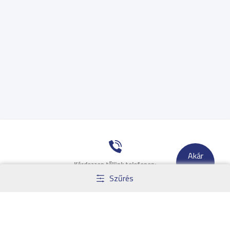
Akár
Kérdezzen tőlünk telefonon:
-
10
%
Szűrés
+36 1 44 33 200
Küldjön nekünk üzenetet: