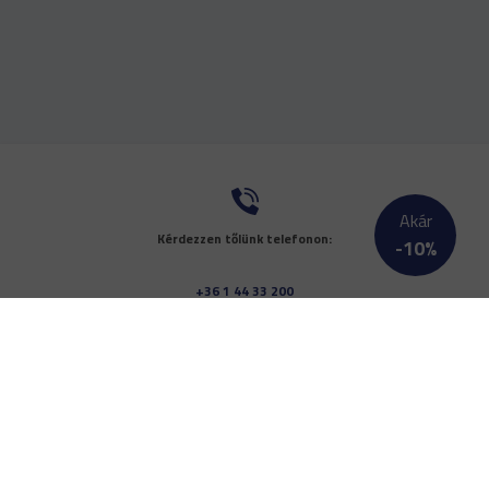
Akár
Kérdezzen tőlünk telefonon:
-
10
%
+36 1 44 33 200
Küldjön nekünk üzenetet:
ugyfelszolgalat@doktor24.hu